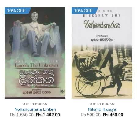
10% OFF
10% OFF
OTHER BOOKS
OTHER BOOKS
Nohandunana Linken
Riksho Karaya
Original
Current
Original
Curren
Rs.
1,650.00
Rs.
1,402.00
Rs.
500.00
Rs.
450.00
price
price
price
price
was:
is:
was:
is:
Rs.1,650.00.
Rs.1,402.00.
Rs.500.00.
Rs.450