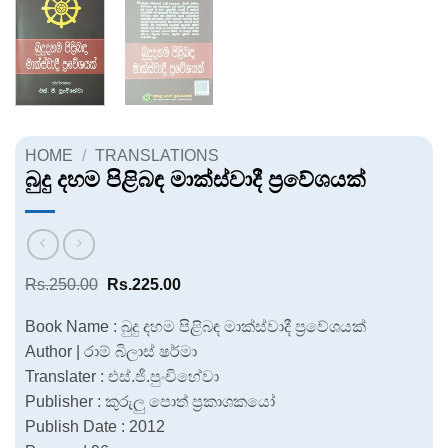
HOME
/
TRANSLATIONS
බුදු දහම පිළිබඳ මාක්ස්වාදී ප්‍රවේශයක්
Original
Current
Rs.
250.00
Rs.
225.00
price
price
was:
is:
Book Name : බුදු දහම පිළිබඳ මාක්ස්වාදී ප්‍රවේශයක්
Rs.250.00.
Rs.225.00.
Author | රාම් බිලාස් ෂර්මා
Translater : එස්.ජී.පුංචිහේවා
Publisher : කුරුලු පොත් ප්‍රකාශකයෝ
Publish Date : 2012