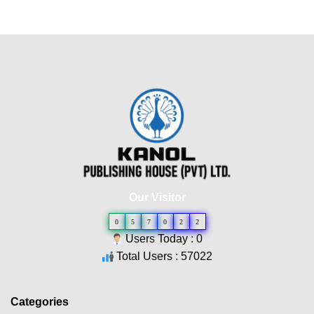
Our Visitor
0
5
7
0
2
2
Users Today : 0
Total Users : 57022
Categories