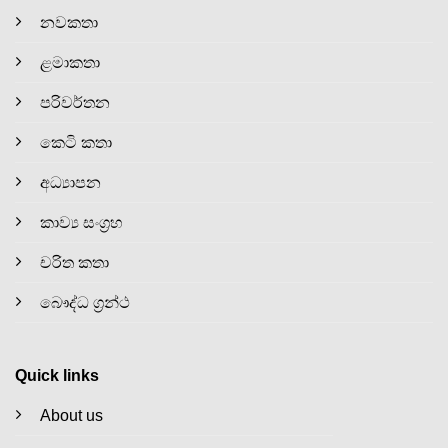
නවකතා
ළමාකතා
පරිවර්තන
කෙටි කතා
අධ්‍යාපන
කාව්‍ය සංග්‍රහ
චරිත කතා
බෞද්ධ ග්‍රන්ථ
Quick links
About us