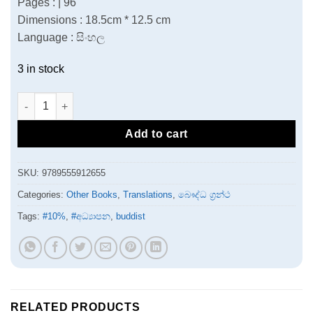
Pages : | 96
Dimensions : 18.5cm * 12.5 cm
Language : සිංහල
3 in stock
බුදු දහම පිළිබඳ මාක්ස්වාදී ප්‍රවේශයක් quantity
Add to cart
SKU:
9789555912655
Categories:
Other Books
,
Translations
,
බෞද්ධ ග්‍රන්ථ
Tags:
#10%
,
#අධ්‍යාපන
,
buddist
RELATED PRODUCTS