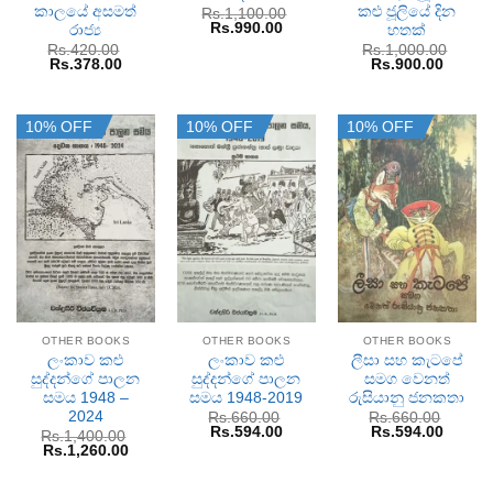
කාලයේ අසමත්
කළු ජූලියේ දින
Rs.
1,100.00
Original
Current
Rs.
990.00
රාජ්‍ය
හතක්
price
price
Rs.
420.00
Rs.
1,000.00
was:
is:
Original
Current
Original
Curren
Rs.
378.00
Rs.
900.00
Rs.1,100.00.
Rs.990.00.
price
price
price
price
was:
is:
was:
is:
Rs.420.00.
Rs.378.00.
Rs.1,000.00.
Rs.900
10% OFF
10% OFF
10% OFF
OTHER BOOKS
OTHER BOOKS
OTHER BOOKS
ලංකාව කළු
ලංකාව කළු
ලීසා සහ කැටපේ
සුද්දන්ගේ පාලන
සුද්දන්ගේ පාලන
සමග වෙනත්
සමය 1948 –
සමය 1948-2019
රුසියානු ජනකතා
2024
Rs.
660.00
Rs.
660.00
Original
Current
Original
Curren
Rs.
594.00
Rs.
594.00
Rs.
1,400.00
price
price
price
price
Original
Current
Rs.
1,260.00
was:
is:
was:
is:
price
price
Rs.660.00.
Rs.594.00.
Rs.660.00.
Rs.594
was:
is:
Rs.1,400.00.
Rs.1,260.00.