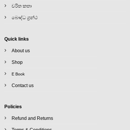
චරිත කතා
බෞද්ධ ග්‍රන්ථ
Quick links
About us
Shop
E Book
Contact us
Policies
Refund and Returns
Terms & Conditions