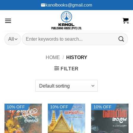
Skip
kanolbooks@gmail.com
to
content
Search
for:
HOME
/
HISTORY
FILTER
10% OFF
10% OFF
10% OFF