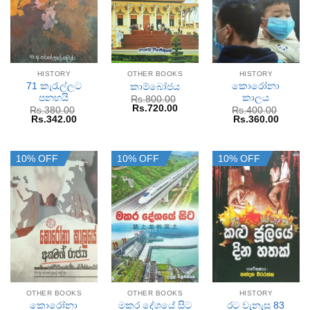
HISTORY
OTHER BOOKS
HISTORY
71 කැරැල්ලට
කොරෝනා
කාම්බෝජය
පනහයි
කාලය
Rs.
800.00
Original
Current
Rs.
720.00
Rs.
380.00
Rs.
400.00
price
price
Original
Current
Original
Curren
Rs.
342.00
Rs.
360.00
was:
is:
price
price
price
price
Rs.800.00.
Rs.720.00.
was:
is:
was:
is:
Rs.380.00.
Rs.342.00.
Rs.400.00.
Rs.360
10% OFF
10% OFF
10% OFF
OTHER BOOKS
OTHER BOOKS
HISTORY
කොරෝනා
රට වැනැසූ 83
මකර දේශයේ සිට