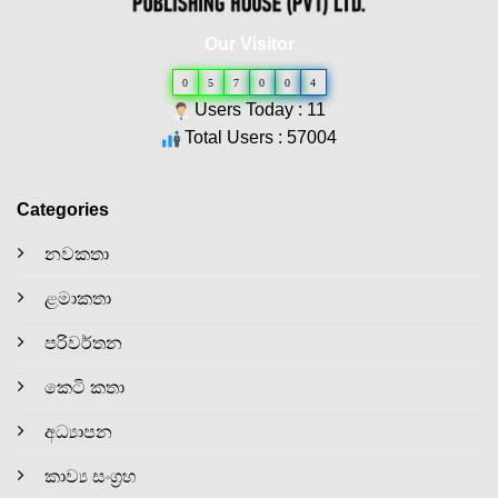
Our Visitor
0
5
7
0
0
4
Users Today : 11
Total Users : 57004
Categories
නවකතා
ළමාකතා
පරිවර්තන
කෙටි කතා
අධ්‍යාපන
කාව්‍ය සංග්‍රහ