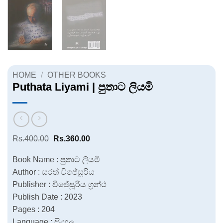
HOME
/
OTHER BOOKS
Puthata Liyami | පුතාට ලියමි
Original
Current
Rs.
400.00
Rs.
360.00
price
price
was:
is:
Book Name : පුතාට ලියමි
Rs.400.00.
Rs.360.00.
Author : සරත් විජේසූරිය
Publisher : විජේසූරිය ග්‍රන්ථ
Publish Date : 2023
Pages : 204
Language : සිංහල