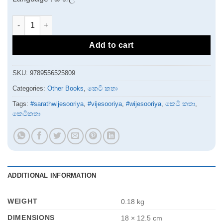
Puthata Liyami | පුතාට ලියමි quantity
Add to cart
SKU:
9789556525809
Categories:
Other Books
,
කෙටි කතා
Tags:
#sarathwijesooriya
,
#vijesooriya
,
#wijesooriya
,
කෙටි කතා
,
කෙටිකතා
ADDITIONAL INFORMATION
WEIGHT
0.18 kg
DIMENSIONS
18 × 12.5 cm