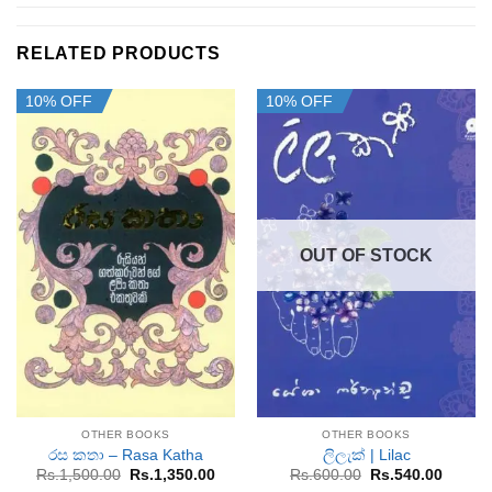
RELATED PRODUCTS
10% OFF
10% OFF
OUT OF STOCK
OTHER BOOKS
OTHER BOOKS
රස කතා – Rasa Katha
ලිලැක් | Lilac
Original
Current
Original
Curren
Rs.
1,500.00
Rs.
1,350.00
Rs.
600.00
Rs.
540.00
price
price
price
price