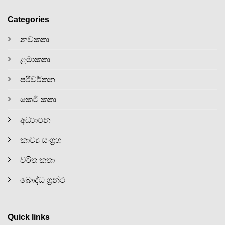
Categories
නවකතා
ළමාකතා
පරිවර්තන
කෙටි කතා
අධ්‍යාපන
කාව්‍ය සංග්‍රහ
චරිත කතා
බෞද්ධ ග්‍රන්ථ
Quick links