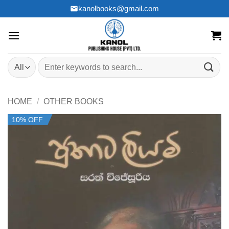
Skip
kanolbooks@gmail.com
to
content
Search
for:
HOME
/
OTHER BOOKS
10% OFF