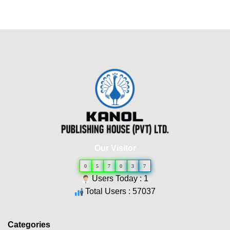
Our Visitor
0
5
7
0
3
7
Users Today : 1
Total Users : 57037
Categories