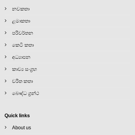
නවකතා
ළමාකතා
පරිවර්තන
කෙටි කතා
අධ්‍යාපන
කාව්‍ය සංග්‍රහ
චරිත කතා
බෞද්ධ ග්‍රන්ථ
Quick links
About us