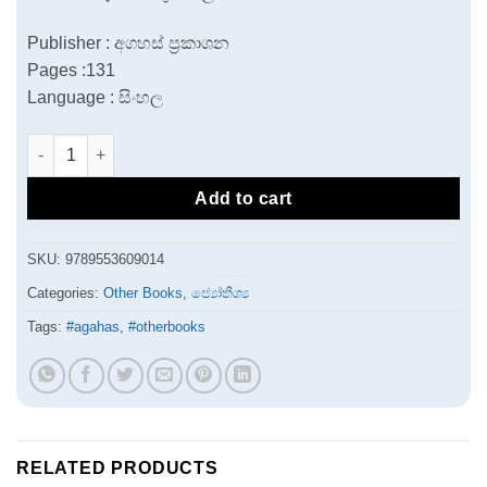
Publisher : අගහස් ප්‍රකාශන
Pages :131
Language : සිංහල
Graha Tharakawalata kala hakke kumakda? | ග්‍රහ තාරකාවලට ක
Add to cart
SKU:
9789553609014
Categories:
Other Books
,
ජ්‍යෝතීශ්‍ය
Tags:
#agahas
,
#otherbooks
RELATED PRODUCTS