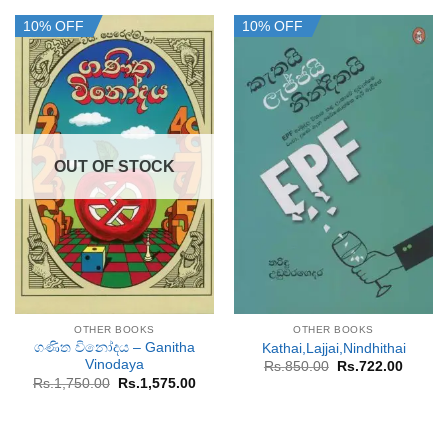
10% OFF
10% OFF
OUT OF STOCK
OTHER BOOKS
OTHER BOOKS
ගණිත විනෝදය – Ganitha
Kathai,Lajjai,Nindhithai
Vinodaya
Original
Curren
Rs.
850.00
Rs.
722.00
price
price
Original
Current
Rs.
1,750.00
Rs.
1,575.00
was:
is:
price
price
Rs.850.00.
Rs.722
was:
is:
Rs.1,750.00.
Rs.1,575.00.