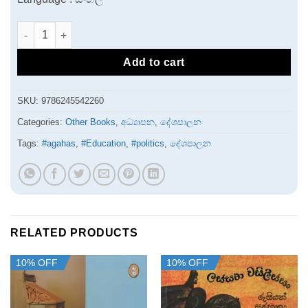
Dumbara kadu matha peradiga sulaga | දුම්බර කඳු මත පෙරදිග සු
Add to cart
SKU:
9786245542260
Categories:
Other Books
,
අධ්‍යාපන
,
දේශපාලන
Tags:
#agahas
,
#Education
,
#politics
,
දේශපාලන
RELATED PRODUCTS
10% OFF
10% OFF