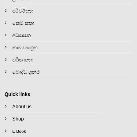
පරිවර්තන
කෙටි කතා
අධ්‍යාපන
කාව්‍ය සංග්‍රහ
චරිත කතා
බෞද්ධ ග්‍රන්ථ
Quick links
About us
Shop
E Book