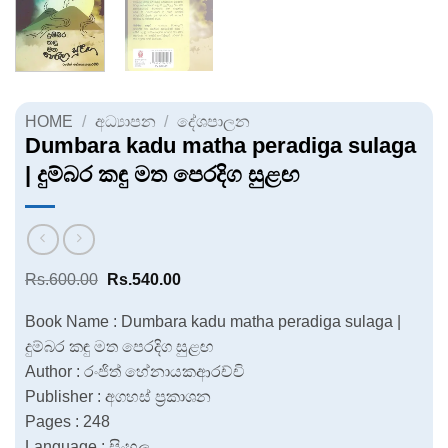
HOME
/
අධ්‍යාපන
/
දේශපාලන
Dumbara kadu matha peradiga sulaga
| දුම්බර කඳු මත පෙරදිග සුළඟ
Original
Current
Rs.
600.00
Rs.
540.00
price
price
was:
is:
Book Name : Dumbara kadu matha peradiga sulaga |
Rs.600.00.
Rs.540.00.
දුම්බර කඳු මත පෙරදිග සුළඟ
Author : රංජිත් හේනායකආරච්චි
Publisher : අගහස් ප්‍රකාශන
Pages : 248
Language : සිංහල