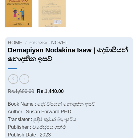
HOME
/
නවකතා - NOVEL
Demapiyan Nodakina Isaw | දෙමාපියන්
නොදකින ඉසව්
Original
Current
Rs.
1,600.00
Rs.
1,440.00
price
price
was:
is:
Book Name : දෙමව්පියන් නොදකින ඉසව්
Rs.1,600.00.
Rs.1,440.00.
Author : Susan Forward PHD
Translator : ප්‍රදීප් කුමාර බාලසූරිය
Publisher : විජේසූරිය ග්‍රන්ථ
Publish Date : 2023