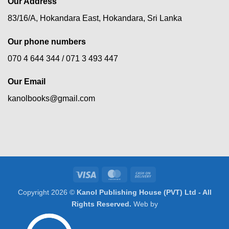
Our Address
83/16/A, Hokandara East, Hokandara, Sri Lanka
Our phone numbers
070 4 644 344 /
071 3 493 447
Our Email
kanolbooks@gmail.com
Visa
MasterCard
Cash
On
Copyright 2026 ©
Kanol Publishing House (PVT) Ltd - All
Delivery
Rights Reserved.
Web by