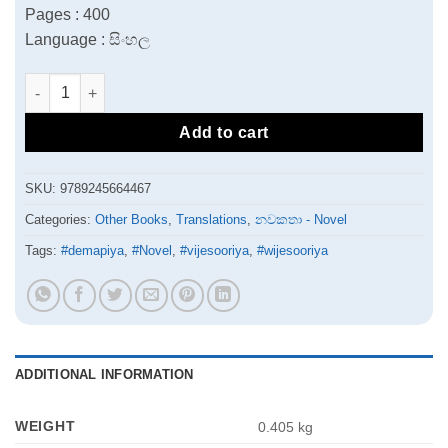
Pages : 400
Language : සිංහල
Demapiyan Nodakina Isaw | දෙමාපියන් නොදකින ඉසව් quantity
Add to cart
SKU:
9789245664467
Categories:
Other Books
,
Translations
,
නවකතා - Novel
Tags:
#demapiya
,
#Novel
,
#vijesooriya
,
#wijesooriya
ADDITIONAL INFORMATION
WEIGHT
0.405 kg