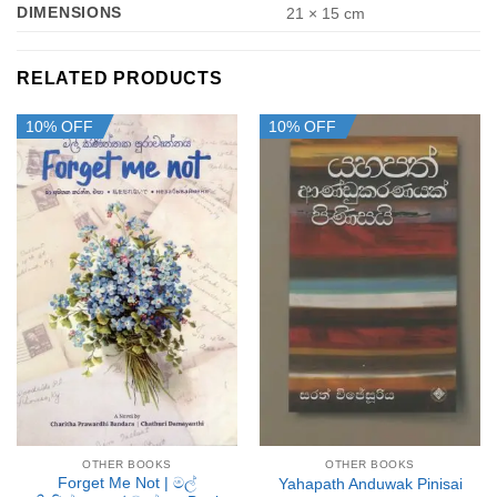
DIMENSIONS
21 × 15 cm
RELATED PRODUCTS
10% OFF
10% OFF
OTHER BOOKS
OTHER BOOKS
Forget Me Not | මල්
Yahapath Anduwak Pinisai