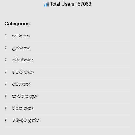
Total Users : 57063
Categories
නවකතා
ළමාකතා
පරිවර්තන
කෙටි කතා
අධ්‍යාපන
කාව්‍ය සංග්‍රහ
චරිත කතා
බෞද්ධ ග්‍රන්ථ