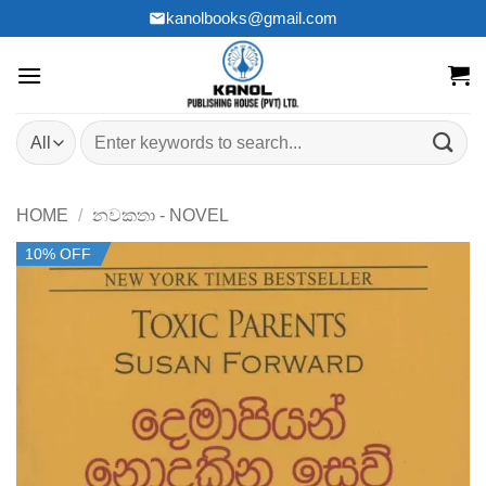
Skip
kanolbooks@gmail.com
to
content
Search
for:
HOME
/
නවකතා - NOVEL
10% OFF