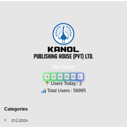
Our Visitor
0
5
6
9
9
5
Users Today : 2
Total Users : 56995
Categories
නවකතා