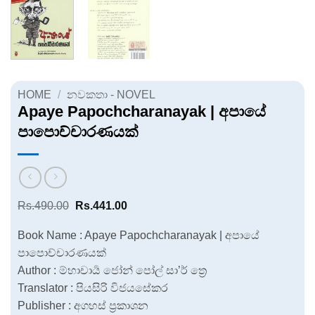
HOME
/
නවකතා - NOVEL
Apaye Papochcharanayak | අපායේ
පාපොච්චාරණයක්
Original
Current
Rs.
490.00
Rs.
441.00
price
price
was:
is:
Book Name : Apaye Papochcharanayak | අපායේ
Rs.490.00.
Rs.441.00.
පාපොච්චාරණයක්
Author : ම්හාචාර්‍ය ජෝන් පෝල් සා’ර් ත්‍රෙ
Translator : පියසිරි විජයසේකර
Publisher : අගහස් ප්‍රකාශන