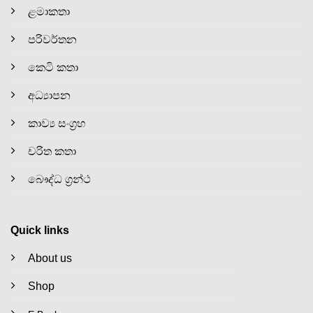
ළමාකතා
පරිවර්තන
කෙටි කතා
අධ්‍යාපන
කාව්‍ය සංග්‍රහ
චරිත කතා
බෞද්ධ ග්‍රන්ථ
Quick links
About us
Shop