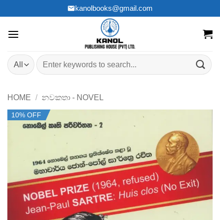
Skip
kanolbooks@gmail.com
to
content
Search
for:
HOME
/
නවකතා - NOVEL
10% OFF