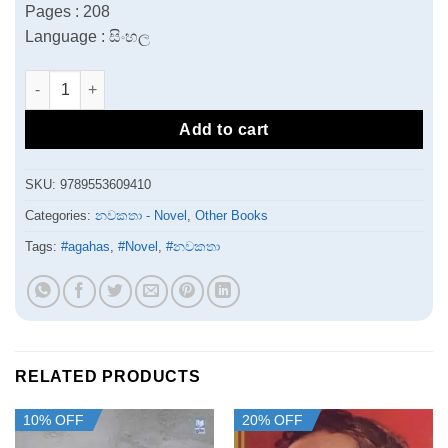
Pages : 208
Language : සිංහල
Apaye Papochcharanayak | අපායේ පාපොච්චාරණයක් quantity
Add to cart
SKU:
9789553609410
Categories:
නවකතා - Novel
,
Other Books
Tags:
#agahas
,
#Novel
,
#නවකතා
RELATED PRODUCTS
10% OFF
20% OFF