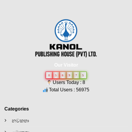
Our Visitor
0
5
6
9
7
5
Users Today : 8
Total Users : 56975
Categories
නවකතා