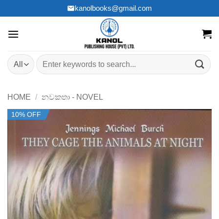
Skip
kanolbooks@gmail.com
to
content
Search
for:
HOME
/
නවකතා - NOVEL
10% OFF