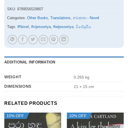
SKU:
9789556529807
Categories:
Other Books
,
Translations
,
නවකතා - Novel
Tags:
#Novel
,
#vijesooriya
,
#wijesooriya
,
විජේසූරිය
ADDITIONAL INFORMATION
WEIGHT
0.265 kg
DIMENSIONS
21 × 15 cm
RELATED PRODUCTS
10% OFF
10% OFF