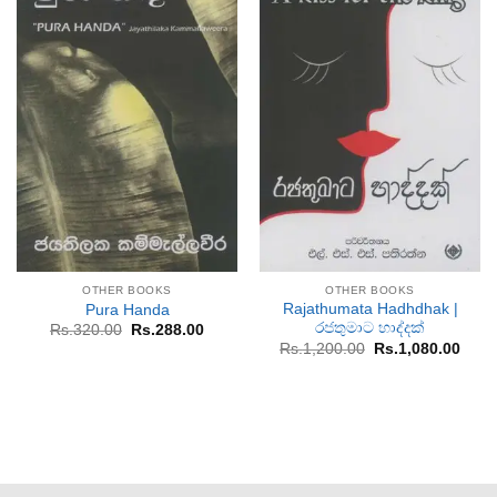
OTHER BOOKS
OTHER BOOKS
Rajathumata Hadhdhak |
Pura Handa
රජතුමාට හාද්දක්
Original
Current
Rs.
320.00
Rs.
288.00
price
price
Original
Curr
Rs.
1,200.00
Rs.
1,080.00
was:
is:
price
price
Rs.320.00.
Rs.288.00.
was:
is:
Rs.1,200.00.
Rs.1,