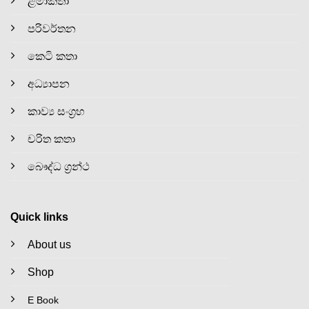
ළමාකතා
පරිවර්තන
කෙටි කතා
අධ්‍යාපන
කාව්‍ය සංග්‍රහ
චරිත කතා
බෞද්ධ ග්‍රන්ථ
Quick links
About us
Shop
E Book