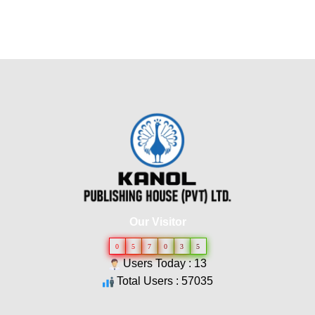
Our Visitor
0
5
7
0
3
5
Users Today : 13
Total Users : 57035