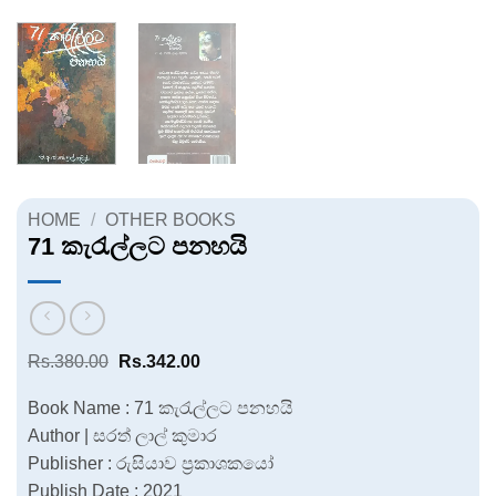
HOME
/
OTHER BOOKS
71 කැරැල්ලට පනහයි
Original
Current
Rs.
380.00
Rs.
342.00
price
price
was:
is:
Book Name : 71 කැරැල්ලට පනහයි
Rs.380.00.
Rs.342.00.
Author | සරත් ලාල් කුමාර
Publisher : රුසියාව ප්‍රකාශකයෝ
Publish Date : 2021