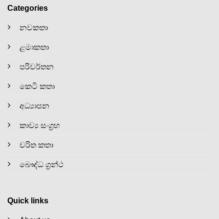
Categories
නවකතා
ළමාකතා
පරිවර්තන
කෙටි කතා
අධ්‍යාපන
කාව්‍ය සංග්‍රහ
චරිත කතා
බෞද්ධ ග්‍රන්ථ
Quick links