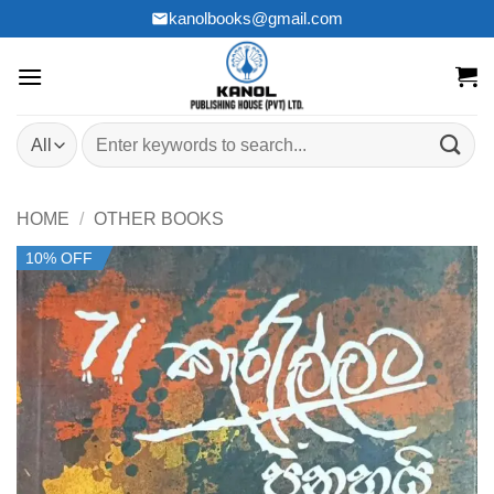
Skip
kanolbooks@gmail.com
to
content
Search
for:
HOME
/
OTHER BOOKS
10% OFF