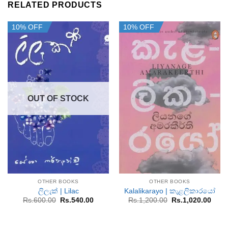
RELATED PRODUCTS
10% OFF
10% OFF
OUT OF STOCK
OTHER BOOKS
OTHER BOOKS
ලිලැක් | Lilac
Kalalikarayo | කැළලිකාරයෝ
Original
Current
Original
Curr
Rs.
600.00
Rs.
540.00
Rs.
1,200.00
Rs.
1,020.00
price
price
price
price
was:
is:
was:
is:
Rs.600.00.
Rs.540.00.
Rs.1,200.00.
Rs.1,