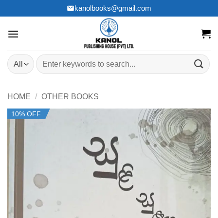
Skip
kanolbooks@gmail.com
to
content
Search
for:
HOME
/
OTHER BOOKS
10% OFF