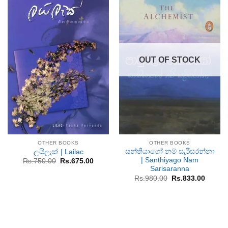
OUT OF STOCK
OTHER BOOKS
OTHER BOOKS
සන්තියාගෝ නම් සැරිසරන්නා
ලයිලැක් | Lailac
| Santhiyago Nam
Original
Current
Rs.
750.00
Rs.
675.00
price
price
Sarisaranna
was:
is:
Original
Curren
Rs.
980.00
Rs.
833.00
Rs.750.00.
Rs.675.00.
price
price
was:
is:
Rs.980.00.
Rs.833