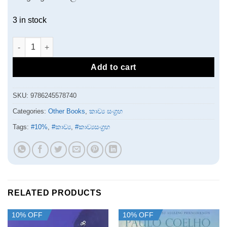
3 in stock
සුළි සුළග අබියස quantity
Add to cart
SKU:
9786245578740
Categories:
Other Books
,
කාව්‍ය සංග්‍රහ
Tags:
#10%
,
#කාව්‍ය
,
#කාව්‍යසංග්‍රහ
RELATED PRODUCTS
10% OFF
10% OFF