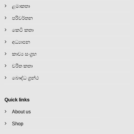
ළමාකතා
පරිවර්තන
කෙටි කතා
අධ්‍යාපන
කාව්‍ය සංග්‍රහ
චරිත කතා
බෞද්ධ ග්‍රන්ථ
Quick links
About us
Shop