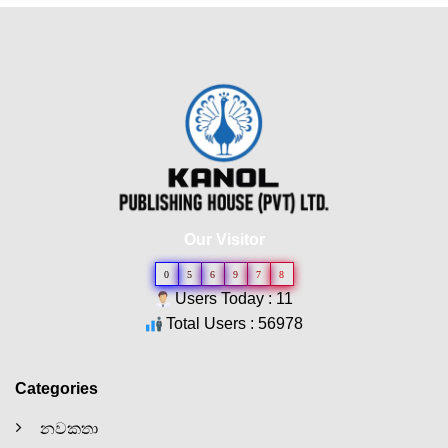
Our Visitor
0
5
6
9
7
8
Users Today : 11
Total Users : 56978
Categories
නවකතා