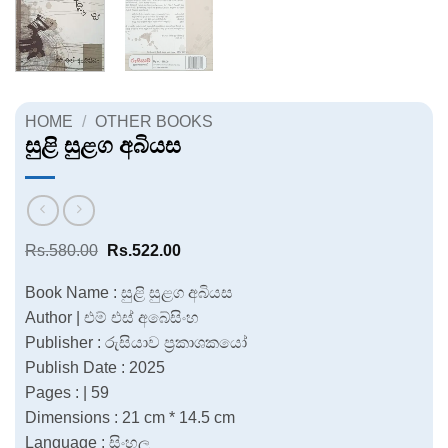
HOME
/
OTHER BOOKS
සුළි සුළග අබියස
Original
Current
Rs.
580.00
Rs.
522.00
price
price
was:
is:
Book Name : සුළි සුළග අබියස
Rs.580.00.
Rs.522.00.
Author | එම් එස් අබේසිංහ
Publisher : රුසියාව ප්‍රකාශකයෝ
Publish Date : 2025
Pages : | 59
Dimensions : 21 cm * 14.5 cm
Language : සිංහල