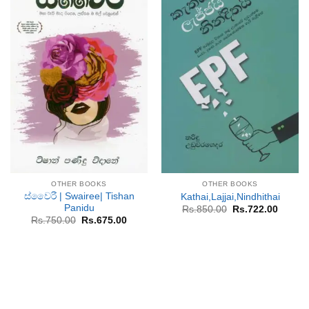
OTHER BOOKS
OTHER BOOKS
ස්වෛරී | Swairee| Tishan
Kathai,Lajjai,Nindhithai
Panidu
Original
Curren
Rs.
850.00
Rs.
722.00
price
price
Original
Current
Rs.
750.00
Rs.
675.00
was:
is:
price
price
Rs.850.00.
Rs.722
was:
is:
Rs.750.00.
Rs.675.00.