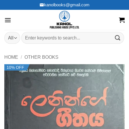
Skip
kanolbooks@gmail.com
to
content
Search
for:
HOME
/
OTHER BOOKS
10% OFF