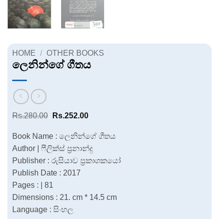
HOME
/
OTHER BOOKS
ලෙනින්ගේ ගීතය
Original
Current
Rs.
280.00
Rs.
252.00
price
price
was:
is:
Book Name : ලෙනින්ගේ ගීතය
Rs.280.00.
Rs.252.00.
Author | ෆීලික්ස් ප්‍රනාන්දු
Publisher : රුසියාව ප්‍රකාශකයෝ
Publish Date : 2017
Pages : | 81
Dimensions : 21. cm * 14.5 cm
Language : සිංහල