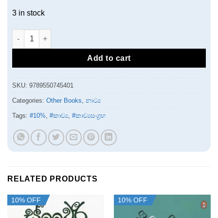
3 in stock
ලෙනින්ගේ ගීතය quantity
Add to cart
SKU:
9789550745401
Categories:
Other Books
,
නාට්‍ය
Tags:
#10%
,
#කාව්‍ය
,
#කාව්‍යසංග්‍රහ
RELATED PRODUCTS
10% OFF
10% OFF