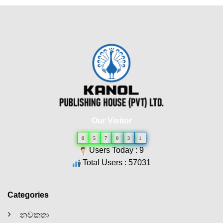
Our Visitor
0
5
7
0
3
1
Users Today : 9
Total Users : 57031
Categories
නවකතා