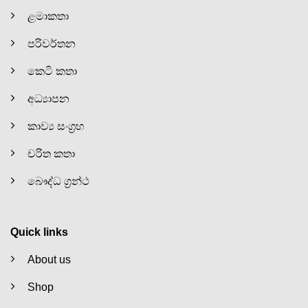
ළමාකතා
පරිවර්තන
කෙටි කතා
අධ්‍යාපන
කාව්‍ය සංග්‍රහ
චරිත කතා
බෞද්ධ ග්‍රන්ථ
Quick links
About us
Shop