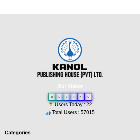
Our Visitor
0
5
7
0
1
5
Users Today : 22
Total Users : 57015
Categories