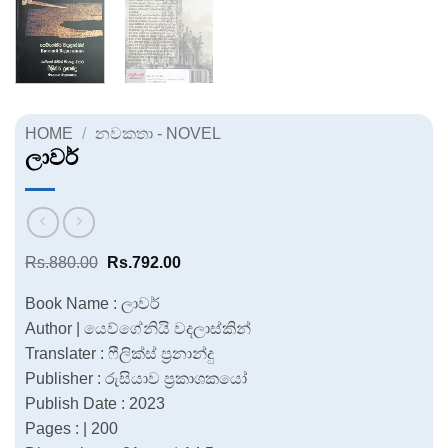
HOME
/
නවකතා - NOVEL
ලාවර්
Original
Current
Rs.
880.00
Rs.
792.00
price
price
was:
is:
Book Name : ලාවර්
Rs.880.00.
Rs.792.00.
Author | යෙව්ගේනියි වදලාස්කින්
Translater : ෆීලික්ස් ප්‍රනාන්දු
Publisher : රුසියාව ප්‍රකාශකයෝ
Publish Date : 2023
Pages : | 200