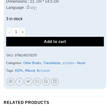
Dimensions : 21. cm * 14.5 cm
Language : සිංහල
3 in stock
ලාවර් quantity
Add to cart
SKU:
9786245578375
Categories:
Other Books
,
Translations
,
නවකතා - Novel
Tags:
#10%
,
#Novel
,
#නවකතා
RELATED PRODUCTS