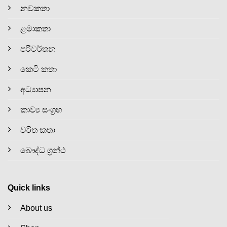
නවකතා
ළමාකතා
පරිවර්තන
කෙටි කතා
අධ්‍යාපන
කාව්‍ය සංග්‍රහ
චරිත කතා
බෞද්ධ ග්‍රන්ථ
Quick links
About us