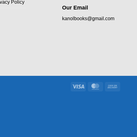
ivacy Policy
Our Email
kanolbooks@gmail.com
Visa
MasterCard
Cash
On
Delivery