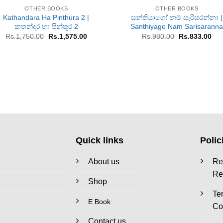
OTHER BOOKS
OTHER BOOKS
Kathandara Ha Pinthura 2 |
සන්තියාගෝ නම් සැරිසරන්නා |
කතන්දර හා පින්තූර 2
Santhiyago Nam Sarisarann
Original
Current
Original
Cur
Rs.
1,750.00
Rs.
1,575.00
Rs.
980.00
Rs.
833.00
price
price
price
pri
was:
is:
was:
is:
Rs.1,750.00.
Rs.1,575.00.
Rs.980.00.
Rs.
Quick links
Polic
About us
Re
Re
Shop
Te
E Book
Co
Contact us