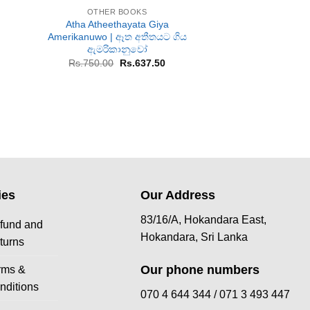
OTHER BOOKS
OTHER B
Atha Atheethayata Giya
ගිරිජා | G
a
Amerikanuwo | ඈත අතීතයට ගිය
Or
Rs.
1,300.00
R
pr
ඇමරිකානුවෝ
rent
w
ce
Original
Current
Rs.
750.00
Rs.
637.50
Rs
price
price
833.00.
was:
is:
Rs.750.00.
Rs.637.50.
ies
Our Address
83/16/A, Hokandara East,
fund and
Hokandara, Sri Lanka
turns
Our phone numbers
rms &
nditions
070 4 644 344 /
071 3 493 447