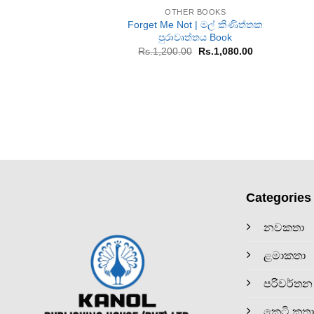
OTHER BOOKS
Forget Me Not | මල් කිණිත්තක
පුරාවෘත්තය Book
Original
Current
Rs.
1,200.00
Rs.
1,080.00
price
price
was:
is:
Rs.1,200.00.
Rs.1,080.00.
Categories
නවකතා
ළමාකතා
පරිවර්තන
කෙටි කතා