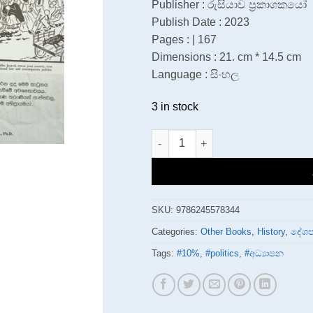
Publisher : රුසියාව ප්‍රකාශකයෝ
Publish Date : 2023
Pages : | 167
Dimensions : 21. cm * 14.5 cm
Language : සිංහල
3 in stock
ලංකාව කළු සුද්දන්ගේ පාලන සමය 194
SKU:
9786245578344
Categories:
Other Books
,
History
,
දේශ
Tags:
#10%
,
#politics
,
#අධ්‍යාපන