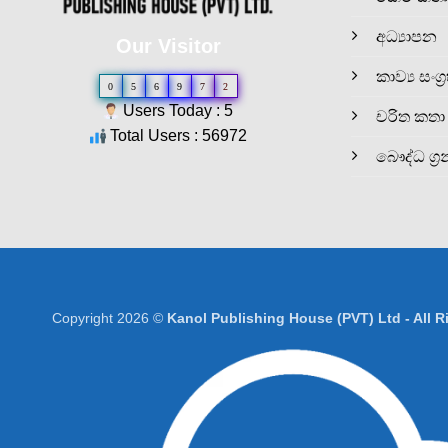
අධ්‍යාපන
Our Visitor
කාව්‍ය සංග්‍
0
5
6
9
7
2
Users Today : 5
චරිත කතා
Total Users : 56972
බෞද්ධ ග්‍ර
Copyright 2026 ©
Kanol Publishing House (PVT) Ltd - All 