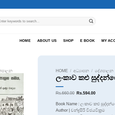
arch
:
HOME
ABOUT US
SHOP
E BOOK
MY AC
ශපාලන
HOME
/
අධ්‍යාපන
/
දේශපාලන
ලංකාව කළු සුද්දන
Original
Current
Rs.
660.00
Rs.
594.00
price
price
was:
is:
Book Name : ලංකාව කළු සුද්දන
Rs.660.00.
Rs.594.00
Author | චන්ද්‍රසිරි විජයවික්‍රම