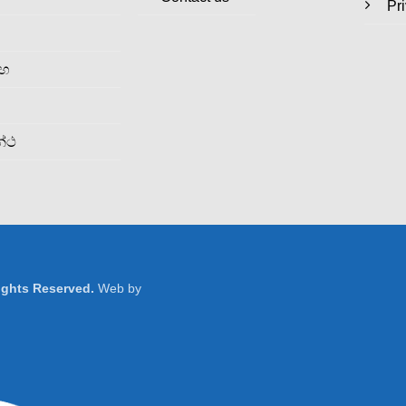
Pr
රහ
න්ථ
Rights Reserved.
Web by