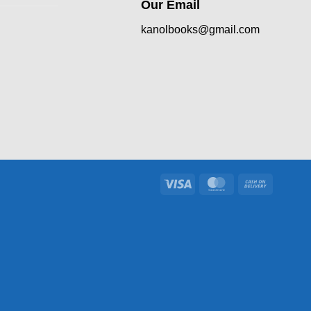
Our Email
kanolbooks@gmail.com
Visa
MasterCard
Cash
On
Delivery