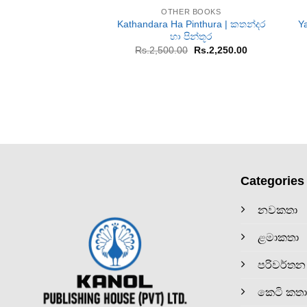
OTHER BOOKS
Kathandara Ha Pinthura | කතන්දර
Y
හා පින්තූර
Original
Current
Rs.
2,500.00
Rs.
2,250.00
price
price
was:
is:
Rs.2,500.00.
Rs.2,250.00.
Categories
නවකතා
ළමාකතා
පරිවර්තන
කෙටි කතා