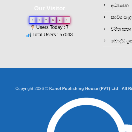
අධ්‍යාපන
Our Visitor
කාව්‍ය සංග්‍
0
5
7
0
4
3
Users Today : 7
චරිත කතා
Total Users : 57043
බෞද්ධ ග්‍ර
Copyright 2026 ©
Kanol Publishing House (PVT) Ltd - All 