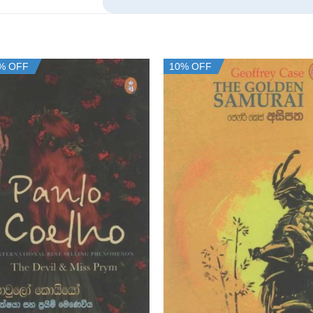
% OFF
10% OFF
+
+