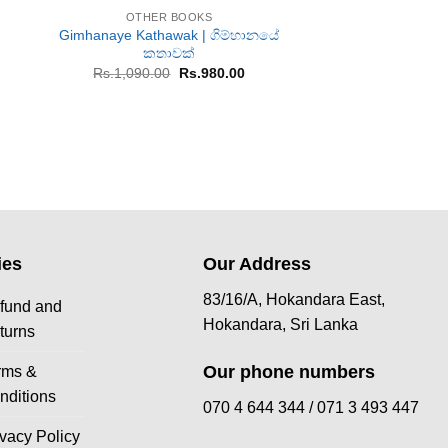
OTHER BOOKS
OTHER B
Gimhanaye Kathawak | ගිම්හානයේ
Piffge Weerakriya | ප
කතාවක්
rent
Or
Rs.
1,500.00
R
ce
pr
Original
Current
Rs.
1,090.00
Rs.
980.00
w
price
price
255.00.
Rs
was:
is:
Rs.1,090.00.
Rs.980.00.
ies
Our Address
83/16/A, Hokandara East,
fund and
Hokandara, Sri Lanka
turns
Our phone numbers
rms &
nditions
070 4 644 344 /
071 3 493 447
ivacy Policy