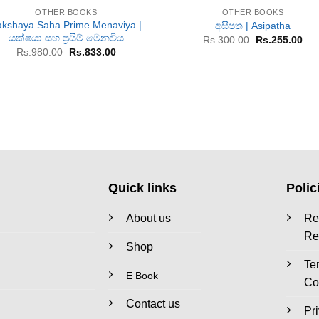
OTHER BOOKS
OTHER BOOKS
akshaya Saha Prime Menaviya |
අසිපත | Asipatha
යක්ෂයා සහ ප්‍රයිම් මෙනවිය
Original
Cur
Rs.
300.00
Rs.
255.00
price
pri
Original
Current
Rs.
980.00
Rs.
833.00
was:
is:
price
price
Rs.300.00.
Rs.
was:
is:
Rs.980.00.
Rs.833.00.
Quick links
Polic
About us
Re
Re
Shop
Te
E Book
Co
Contact us
Pr