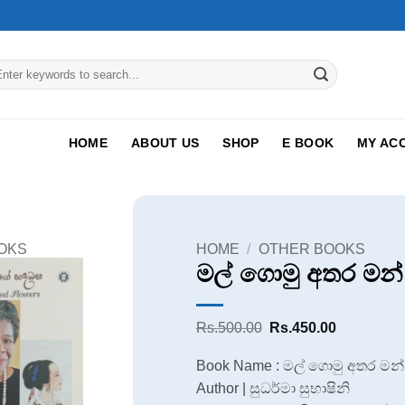
arch
:
HOME
ABOUT US
SHOP
E BOOK
MY AC
OKS
HOME
/
OTHER BOOKS
මල් ගොමු අතර මන්
Original
Current
Rs.
500.00
Rs.
450.00
price
price
was:
is:
Book Name : මල් ගොමු අතර මන්
Rs.500.00.
Rs.450.00
Author | සුධර්මා සුභාෂිනි