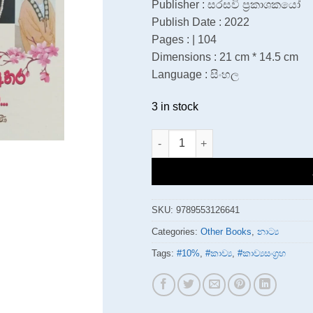
Publisher : සරසවි ප්‍රකාශකයෝ
Publish Date : 2022
Pages : | 104
Dimensions : 21 cm * 14.5 cm
Language : සිංහල
3 in stock
මල් ගොමු අතර මන් මත්ව quantity
SKU:
9789553126641
Categories:
Other Books
,
නාට්‍ය
Tags:
#10%
,
#කාව්‍ය
,
#කාව්‍යසංග්‍රහ