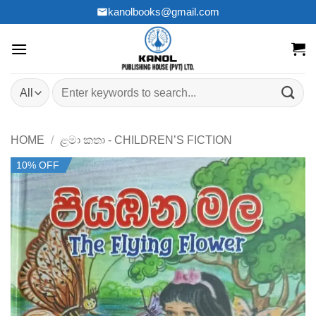
Skip
kanolbooks@gmail.com
to
content
Search
for:
HOME
/
ළමා කතා - CHILDREN’S FICTION
10% OFF