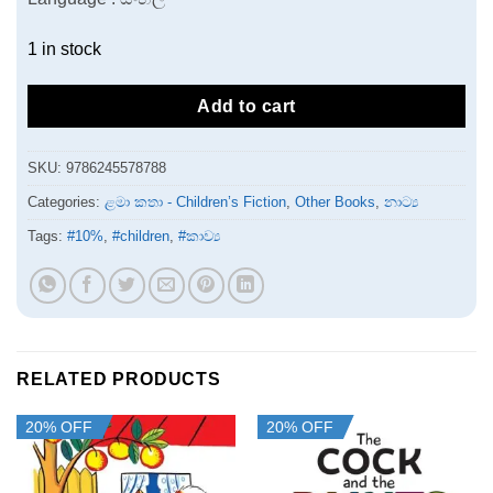
1 in stock
Add to cart
SKU:
9786245578788
Categories:
ළමා කතා - Children’s Fiction
,
Other Books
,
නාට්‍ය
Tags:
#10%
,
#children
,
#කාව්‍ය
RELATED PRODUCTS
20% OFF
20% OFF