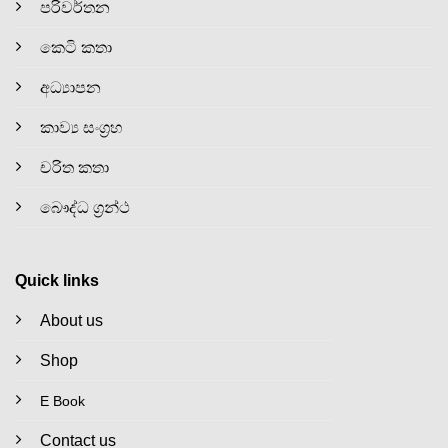
පරිවර්තන
කෙටි කතා
අධ්‍යාපන
කාව්‍ය සංග්‍රහ
චරිත කතා
බෞද්ධ ග්‍රන්ථ
Quick links
About us
Shop
E Book
Contact us