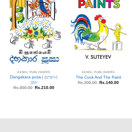
KANOL PUBLISHERS
KANOL PUBLISHERS
Dangakara pusa | දඟකාර
The Cock And The Paint
පූසා
Original
Curren
Rs.
200.00
Rs.
140.00
price
price
Original
Current
Rs.
300.00
Rs.
210.00
was:
is:
price
price
Rs.200.00.
Rs.140
was:
is:
Rs.300.00.
Rs.210.00.