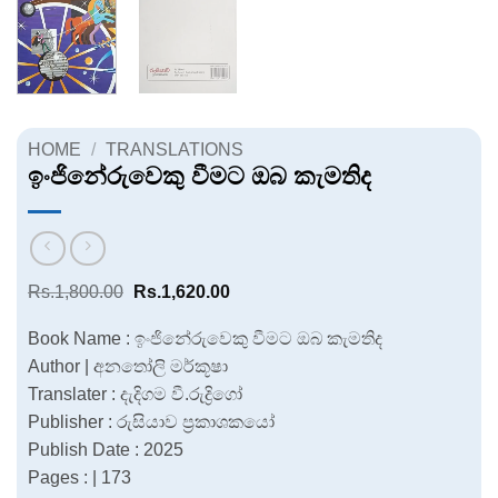
HOME
/
TRANSLATIONS
ඉංජිනේරුවෙකු වීමට ඔබ කැමතිද
Original
Current
Rs.
1,800.00
Rs.
1,620.00
price
price
was:
is:
Book Name : ඉංජිනේරුවෙකු වීමට ඔබ කැමතිද
Rs.1,800.00.
Rs.1,620.00.
Author | අනතෝලි මර්කූෂා
Translater : දැදිගම වී.රුද්‍රිගෝ
Publisher : රුසියාව ප්‍රකාශකයෝ
Publish Date : 2025
Pages : | 173