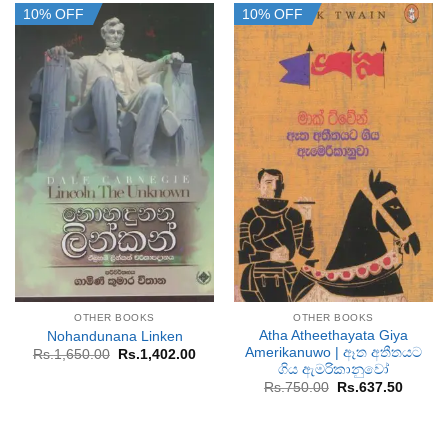
10% OFF
10% OFF
OTHER BOOKS
OTHER BOOKS
Atha Atheethayata Giya
Nohandunana Linken
Amerikanuwo | ඈත අතීතයට
Original
Current
Rs.
1,650.00
Rs.
1,402.00
price
price
ගිය ඇමරිකානුවෝ
was:
is:
Original
Curren
Rs.
750.00
Rs.
637.50
Rs.1,650.00.
Rs.1,402.00.
price
price
was:
is:
Rs.750.00.
Rs.637