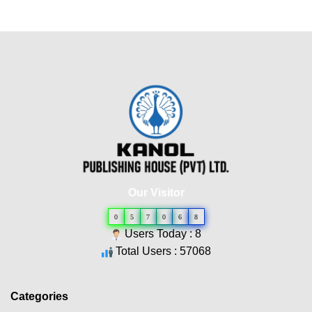
Our Visitor
0
5
7
0
6
8
Users Today : 8
Total Users : 57068
Categories