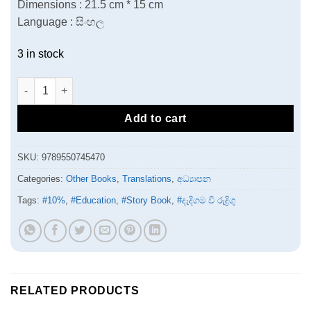
Dimensions : 21.5 cm * 15 cm
Language : සිංහල
3 in stock
ඉංජිනේරුවෙකු වීමට ඔබ කැමතිද quantity
Add to cart
SKU:
9789550745470
Categories:
Other Books
,
Translations
,
අධ්‍යාපන
Tags:
#10%
,
#Education
,
#Story Book
,
#දැදිගම වී රුද්‍රිගු
RELATED PRODUCTS