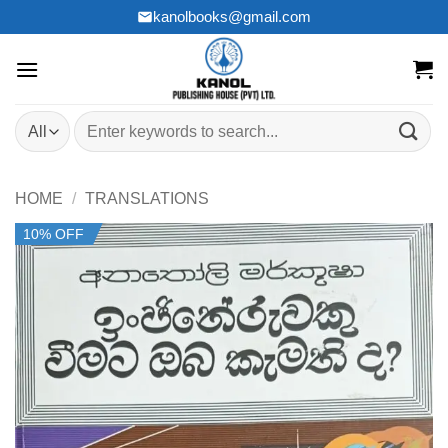
Skip
kanolbooks@gmail.com
to
content
Search
for:
HOME
/
TRANSLATIONS
10% OFF