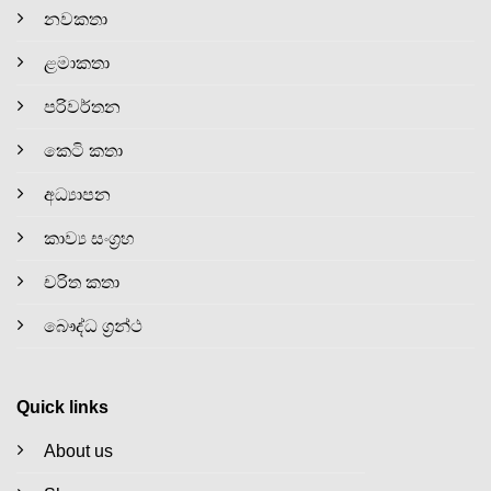
නවකතා
ළමාකතා
පරිවර්තන
කෙටි කතා
අධ්‍යාපන
කාව්‍ය සංග්‍රහ
චරිත කතා
බෞද්ධ ග්‍රන්ථ
Quick links
About us