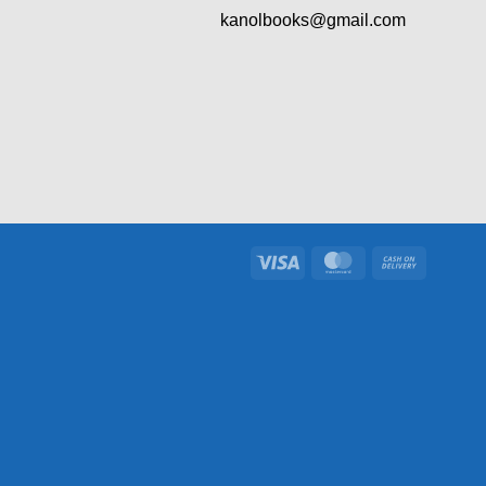
kanolbooks@gmail.com
Visa
MasterCard
Cash
On
Delivery