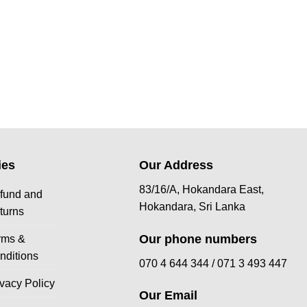
ies
Our Address
83/16/A, Hokandara East,
fund and
Hokandara, Sri Lanka
turns
Our phone numbers
rms &
nditions
070 4 644 344 /
071 3 493 447
ivacy Policy
Our Email