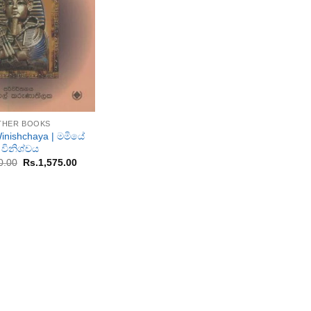
THER BOOKS
inishchaya | මමියේ
විනිශ්චය
Original
Current
0.00
Rs.
1,575.00
price
price
was:
is:
Rs.1,750.00.
Rs.1,575.00.