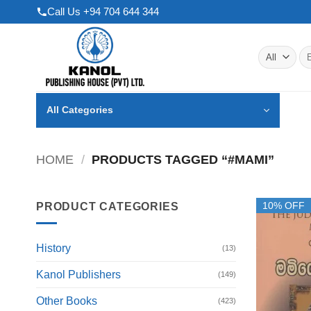
Skip
Call Us +94 704 644 344
to
content
Se
for
All Categories
HOME
/
PRODUCTS TAGGED “#MAMI”
10% OFF
PRODUCT CATEGORIES
History
(13)
Kanol Publishers
(149)
Other Books
(423)