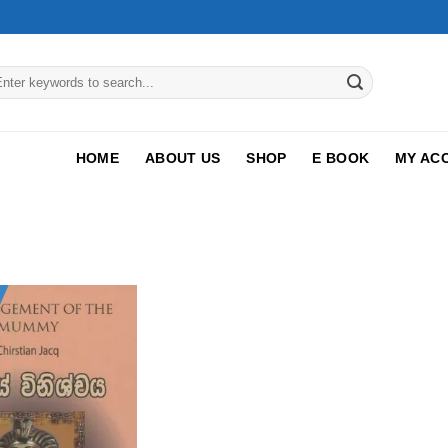
arch
:
HOME
ABOUT US
SHOP
E BOOK
MY AC