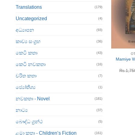
Translations
(179)
Uncategorized
(4)
අධ්‍යාපන
(93)
කාව්‍ය සංග්‍රහ
(36)
+
කෙටි කතා
(43)
O
Mamiye W
කෙටි නවකතා
(16)
Rs.
1,75
චරිත කතා
(7)
ජ්‍යෝතීශ්‍ය
(1)
නවකතා - Novel
(181)
නාට්‍ය
(37)
බෞද්ධ ග්‍රන්ථ
(5)
ළමා කතා - Children’s Fiction
(161)