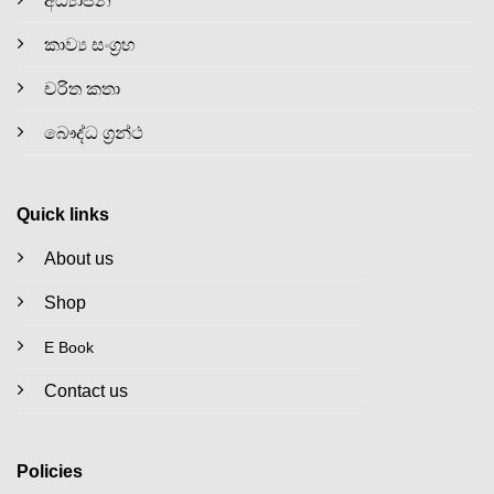
අධ්‍යාපන
කාව්‍ය සංග්‍රහ
චරිත කතා
බෞද්ධ ග්‍රන්ථ
Quick links
About us
Shop
E Book
Contact us
Policies