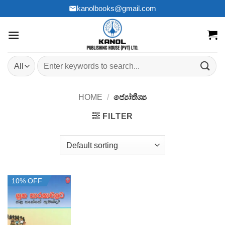
Skip
kanolbooks@gmail.com
to
content
Search
for:
HOME
/
ජ්‍යෝතීශ්‍ය
FILTER
10% OFF